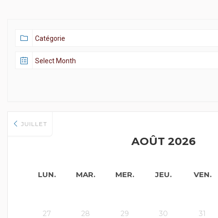
JUILLET
AOÛT 2026
LUN.
MAR.
MER.
JEU.
VEN.
27
28
29
30
31