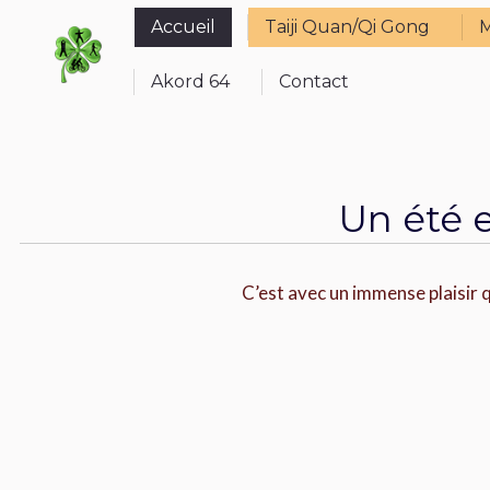
Accueil
Taiji Quan/Qi Gong
Accueil
Taiji Quan/Qi Gong
M
Akord 64
Contact
Akord 64
Contact
Un été 
C’est avec un immense plaisir