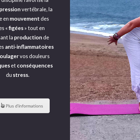
pression
vertébrale, la
e en
mouvement
des
es «
figées
» tout en
ant la
production
de
es
anti-inflammatoires
oulager
vos douleurs
ques
et
conséquences
du
stress.
Plus d'informations