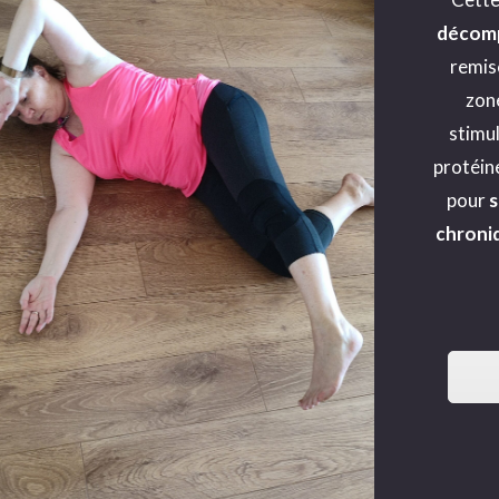
décom
remis
zon
stimul
protéin
pour
s
chroni