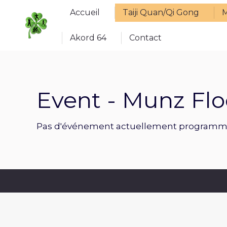
Accueil
Taiji Quan/Qi Gong
Accueil
Taiji Quan/Qi Gong
M
Akord 64
Contact
Akord 64
Contact
Event - Munz Flo
Pas d'événement actuellement programm