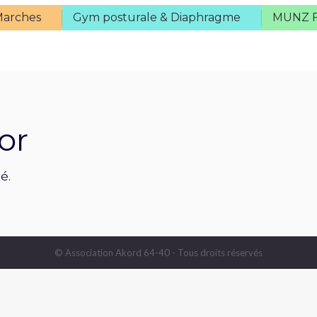
Marches
Gym posturale & Diaphragme
MUNZ
arches
Gym posturale & Diaphragme
MUNZ 
or
é.
© Association Akord 64-40 - Tous droits réservés